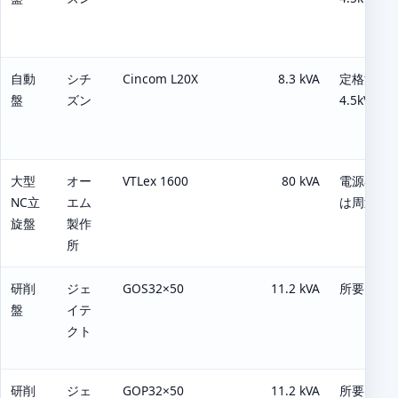
自動
シチ
Cincom L20X
8.3 kVA
定格消費電
盤
ズン
4.5kVA。
大型
オー
VTLex 1600
80 kVA
電源容量：
NC立
エム
は周辺装
旋盤
製作
所
研削
ジェ
GOS32×50
11.2 kVA
所要電力：1
盤
イテ
クト
研削
ジェ
GOP32×50
11.2 kVA
所要電力：1