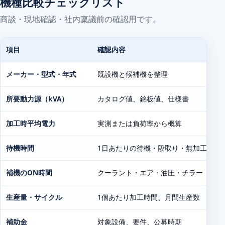
機種比較チェックリスト
商談・現地確認・社内稟議前の確認用です。
項目
確認内容
メーカー・型式・年式
既設機と候補機を整理
所要動力源（kVA）
カタログ値、銘板値、仕様書
加工時平均電力
実測または負荷率から概算
待機時間
1日あたりの待機・段取り・無加工時間
補機のON時間
クーラント・エア・油圧・チラー
生産量・サイクル
1個あたり加工時間、月間生産数
補助金
対象設備、要件、公募時期