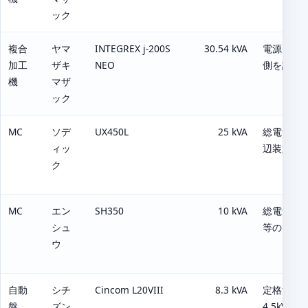
ック
複合
ヤマ
INTEGREX j-200S
30.54 kVA
電源：40.
加工
ザキ
NEO
側を記載
機
マザ
ック
MC
ソデ
UX450L
25 kVA
総電気容量
ィッ
辺装置で
ク
MC
エン
SH350
10 kVA
総電気容量
シュ
等のオプ
ウ
自動
シチ
Cincom L20VIII
8.3 kVA
定格消費電
盤
ズン
4.5kVA。