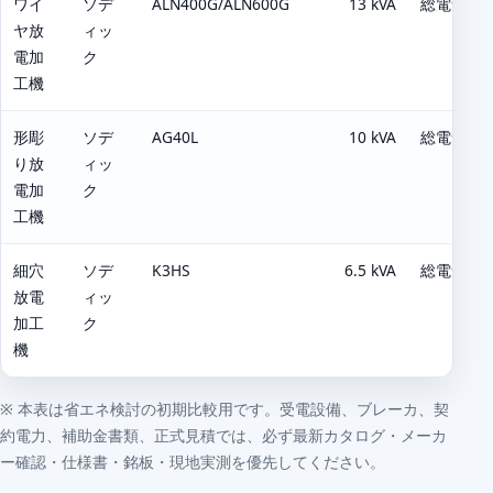
ワイ
ソデ
ALN400G/ALN600G
13 kVA
総電気容量
ヤ放
ィッ
電加
ク
工機
形彫
ソデ
AG40L
10 kVA
総電気容量：
り放
ィッ
電加
ク
工機
細穴
ソデ
K3HS
6.5 kVA
総電気容量：
放電
ィッ
加工
ク
機
※ 本表は省エネ検討の初期比較用です。受電設備、ブレーカ、契
約電力、補助金書類、正式見積では、必ず最新カタログ・メーカ
ー確認・仕様書・銘板・現地実測を優先してください。