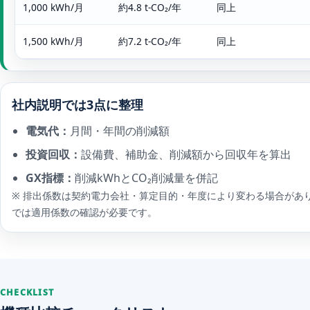
1,000 kWh/月
約4.8 t-CO₂/年
同上
1,500 kWh/月
約7.2 t-CO₂/年
同上
社内説明では3点に整理
電気代：
月間・年間の削減額
投資回収：
設備費、補助金、削減額から回収年を算出
GX指標：
削減kWhとCO₂削減量を併記
※ 排出係数は契約電力会社・算定目的・年度により変わる場合があ
では適用係数の確認が必要です。
CHECKLIST