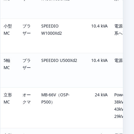
小型
ブラ
SPEEDIO
10.4 kVA
電源容量（
MC
ザー
W1000Xd2
系へ更新
5軸
ブラ
SPEEDIO U500Xd2
10.4 kVA
電源容量（
MC
ザー
立形
オー
MB-66V（OSP-
24 kVA
Power in
MC
クマ
P500）
38kVA（12
43kVA（2
29kVA（2