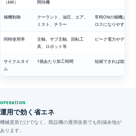
（kW）
間待機
補機制御
クーラント、油圧、エア、
常時ONの補機は見え
ミスト、チラー
ロスになりやすい
同時使用率
主軸、サブ主軸、回転工
ピーク電力やデマン
具、ロボット等
サイクルタイ
1個あたり加工時間
短縮できれば総kWh
ム
OPERATION
運用で効く省エネ
機械更新だけでなく、既設機の運用改善でも削減余地が
あります。