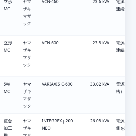
立形
ヤマ
VCN-460
23.6 kVA
電源容量：2
MC
ザキ
連続側を
マザ
ック
立形
ヤマ
VCN-600
23.8 kVA
電源容量：2
MC
ザキ
連続側を
マザ
ック
5軸
ヤマ
VARIAXIS C-600
33.02 kVA
電源容量：33
MC
ザキ
格）。
マザ
ック
複合
ヤマ
INTEGREX j-200
26.08 kVA
電源：31.
加工
ザキ
NEO
側を記載
機
マザ