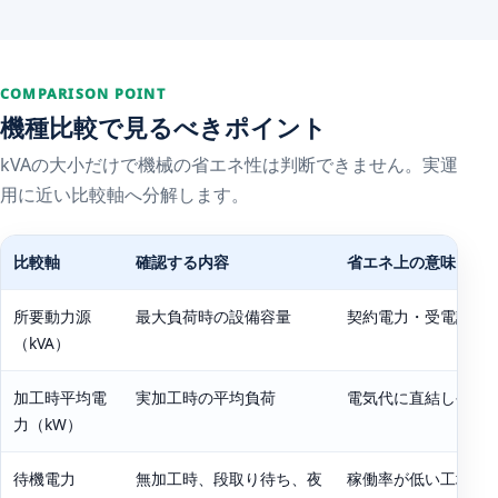
COMPARISON POINT
機種比較で見るべきポイント
kVAの大小だけで機械の省エネ性は判断できません。実運
用に近い比較軸へ分解します。
比較軸
確認する内容
省エネ上の意味
所要動力源
最大負荷時の設備容量
契約電力・受電設備
（kVA）
加工時平均電
実加工時の平均負荷
電気代に直結しやす
力（kW）
待機電力
無加工時、段取り待ち、夜
稼働率が低い工場ほ