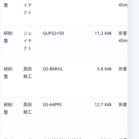
盤
イテ
45m/s時
クト
研削
ジェ
GUP32×50
11.2 kVA
所要電力：1
盤
イテ
45m/s時
クト
研削
黒田
GS-BMH/L
5.8 kVA
所要電力：5
盤
精工
研削
黒田
GS-64PFⅡ
12.7 kVA
所要電力：1
盤
精工